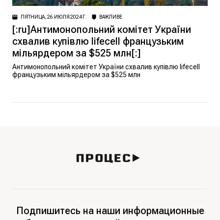
ПЯТНИЦА, 26 ИЮЛЯ 2024 Г.
ВАЖЛИВЕ
[:ru]Антимонопольний комітет України
схвалив купівлю lifecell французьким
мільярдером за $525 млн[:]
Антимонопольний комітет України схвалив купівлю lifecell
французьким мільярдером за $525 млн
Подпишитесь на наши информационные