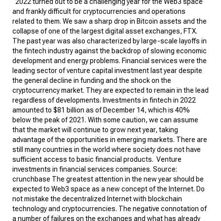
2022 turned out to be a challenging year for the Web3 space
and frankly difficult for cryptocurrencies and operations
related to them. We saw a sharp drop in Bitcoin assets and the
collapse
of one of the largest digital asset exchanges, FTX.
The past year was also characterized by large-scale layoffs in
the fintech industry against the backdrop of
slowing
economic
development and energy problems. Financial services were the
leading sector of venture capital investment last year despite
the general decline in funding and the shock on the
cryptocurrency market. They are expected to remain in the lead
regardless of developments. Investments in fintech in 2022
amounted to $81 billion as of December 14, which is 40%
below the peak of 2021. With some caution, we can assume
that the market will continue to grow next year, taking
advantage of the opportunities in emerging markets. There are
still many countries in the world where society does not have
sufficient access to basic financial products.
Venture
investments in financial services companies. Source:
crunchbase
The greatest attention in the new year should be
expected to Web3 space as a new concept of the Internet. Do
not mistake the decentralized Internet with blockchain
technology and cryptocurrencies. The negative connotation of
a number of failures on the exchanges and what has already