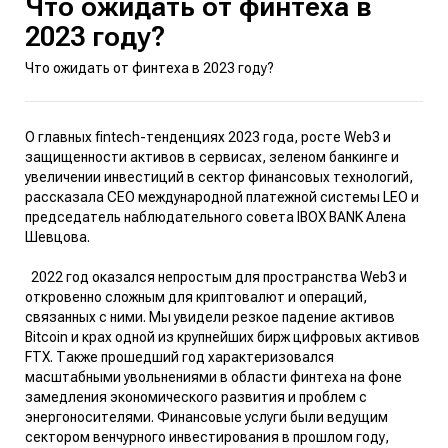
Что ожидать от финтеха в
2023 году?
Что ожидать от финтеха в 2023 году?
О главных fintech-тенденциях 2023 года, росте Web3 и
защищенности активов в сервисах, зеленом банкинге и
увеличении инвестиций в сектор финансовых технологий,
рассказала CEO международной платежной системы LEO и
председатель наблюдательного совета IBOX BANK Алена
Шевцова.
2022 год оказался непростым для пространства Web3 и
откровенно сложным для криптовалют и операций,
связанных с ними. Мы увидели резкое падение активов
Bitcoin и
крах
одной из крупнейших бирж цифровых активов
FTX. Также прошедший год характеризовался
масштабными увольнениями в области финтеха на фоне
замедления
экономического развития и проблем с
энергоносителями. Финансовые услуги были ведущим
сектором венчурного инвестирования в прошлом году,