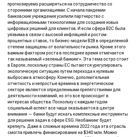
прогнозируемо расширяться на сотрудничество со
сторонними организациями. С начала пандемии
банковские учреждения усилили партнерство с
информационными технологиями для создания новых
цифровых решений для клиентов. И если сфера B2C была
уязвима в связи с высокой инфляцией и ростом
процентных ставок, то бизнес-модели B2B в определенной
степени защищены от волатильности рынка. Кроме этого
важным фактором роста в последнее время отмечается
так называемый «зеленый банкинг». Эта тема остро стоит
в Европе, поскольку страны ЕС пытаются урегулировать
экологическую ситуацию путем перехода к нулевым
выбросам в атмосферу. Конечно, дополнительная
отчетность и непростые времена в энергетическом
секторе являются определенными препятствиями для
деятельности компаний, но это все происходит в
интересах общества. Поскольку с каждым годом
социальный аспект все чаще оказывается в центре
внимания — банки будут искать комплексные инструменты
для решения задач в сфере ESG. Необанкинг будет
крепнуть. Даже в сложные времена 2022 года эта отрасль
смогла
привлечь
финансирование на $340 млн. Можно