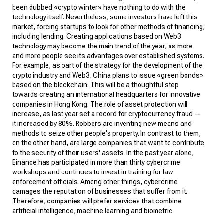
been dubbed «crypto winter» have nothing to do with the
technology itself. Nevertheless, some investors have left this
market, forcing startups to look for other methods of financing,
including lending. Creating applications based on Web3
technology may become the main trend of the year, as more
and more people see its advantages over established systems.
For example, as part of the strategy for the development of the
crypto industry and Web3, China
plans
to issue «green bonds»
based on the blockchain. This will be a thoughtful step
towards creating an international headquarters for innovative
companies in Hong Kong. The role of asset protection will
increase, as last year set a record for cryptocurrency fraud —
it
increased
by 80%. Robbers are inventing new means and
methods to seize other people's property. In contrast to them,
on the other hand, are large companies that want to contribute
to the security of their users' assets. In the past year alone,
Binance
has participated in more than thirty cybercrime
workshops and continues to invest in training for law
enforcement officials. Among other things, cybercrime
damages the reputation of businesses that suffer from it.
Therefore, companies will prefer services that combine
artificial intelligence, machine learning and biometric