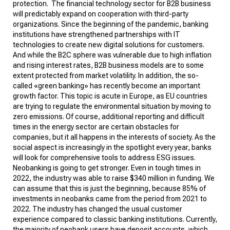
protection.
The financial technology sector for B2B business
will predictably expand on cooperation with third-party
organizations. Since the beginning of the pandemic, banking
institutions have strengthened partnerships with IT
technologies to create new digital solutions for customers.
And while the B2C sphere was vulnerable due to high inflation
and rising interest rates, B2B business models are to some
extent protected from market volatility. In addition, the so-
called «green banking» has recently become an important
growth factor. This topic is acute in Europe, as EU countries
are trying to regulate the environmental situation by moving to
zero emissions. Of course, additional reporting and difficult
times in the energy sector are certain obstacles for
companies, but it all happens in the interests of society. As the
social aspect is increasingly in the spotlight every year, banks
will look for comprehensive tools to address ESG issues.
Neobanking is going to get stronger. Even in tough times in
2022, the industry was able to
raise
$340 million in funding. We
can assume that this is just the beginning, because 85% of
investments in neobanks came from the period from 2021 to
2022. The industry has changed the usual customer
experience compared to classic banking institutions. Currently,
the majority of neobank users have deposit accounts, which