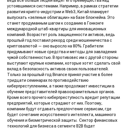
ведь все больше людей видят его преимущества над
устоявшимися системами. Например, в рамках стратегии
развития крипто-индустрии и Web3, Китай
планирует
выпускать «зеленые облигации» на базе блокчейна. Это
станет продуманным шагом к созданию в Гонконге
международной штаб-квартиры для инновационных
компаний. Возрастет роль защищенности активов, ведь
прошлый год поставил рекорд среди мошенничества с
криптовалютой — оно
выросло
на 80%. Грабители
придумывают новые средства и методы для завладения
чужой собственностью. В противовес им с другой стороны
выступают крупные компании, которые хотят сделать свой
вклад в безопасность активов своих пользователей.
Только за прошлый год
Binance
принял участие в более
тридцати семинарах по противодействию
киберпреступлениям, а также продолжает инвестиции в
обучение представителей правоохранительных органов.
Кроме всего прочего киберпреступность вредит репутации
предприятий, которые страдают от них. Поэтому,
компании будут отдавать предпочтение сервисам, где
будет сочетание искусственного интеллекта, машинного
обучения и биометрической защиты.
Сектор финансовых
технологий для бизнеса в сегменте B2B будет