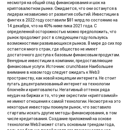
несмотря на общий спад финансирования и шок на
криптовалютном рынке. Ожидается, что они останутся в
лидерах независимо от развития событий. Инвестиции в
финтех в 2022 году составили $81 млрд по состоянию на
14 декабря, что на 40% ниже пика 2021 года. С
определенной осторожностью можно предположить, что
рынок продолжит рост в следующем году пользуясь
возможностями развивающихся рынков. В мире до сих пор
остается много стран, где общество не имеет
достаточного доступа к базовым финансовым продуктам.
Венчурные инвестиции в компании, предоставляющие
финансовые услуги. Источник:
crunchbase
Наибольшее
внимание в новом году следует ожидать к Web3
пространству, как новой концепции интернета. Не стоит
путать децентрализованный интернет на технологии
блокчейн и криптовалюты. Негативный оттенок ряда
неудач на биржах и то, что уже окрестили «криптозимой»
не имеют отношения к самой технологии. Несмотря на это
некоторые инвесторы покинули рынок, что заставило
стартапы искать другие методы финансирования, в том
числе кредитования. Создание приложений на основе
технологии Web3 может стать основным трендом года,