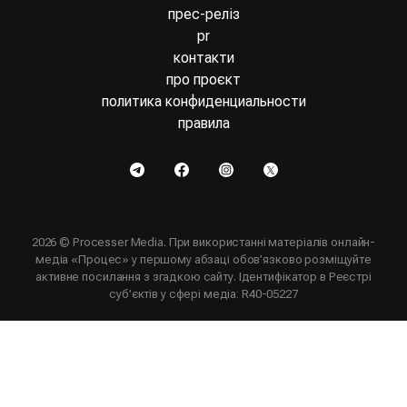
прес-реліз
pr
контакти
про проєкт
политика конфиденциальности
правила
2026 © Processer Media. При використанні матеріалів онлайн-
медіа «Процес» у першому абзаці обов’язково розміщуйте
активне посилання з згадкою сайту. Ідентифікатор в Реєстрі
суб’єктів у сфері медіа: R40-05227