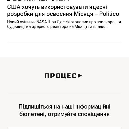
США хочуть використовувати ядерні
розробки для освоєння Місяця – Politico
Новий очільник NASA Шон Даффі оголосив про прискорення
будівництва ядерного реактора на Місяці та плани
замінити МКС, щоб утвердити США в новій космічній гонці.
Підпишіться на наші інформаційні
бюлетені, отримуйте сповіщення