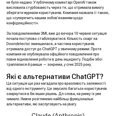
не було надано. У публічному коментарі OpenAI також
висловила стурбованість через те, що отримала вимогу
зберігати журнали користувачів. Компанія назвала її такою,
що «суперечить нашим зобов’язанням щодо
конфіденційності».
За повідомленнями ЗМІ, вже до вечора 10 червня ситуація
почала поступово стабілізуватися. Кількість скарг на
Downdetector зменшилася, а частина користувачів
отримала доступ до ChatGPT у звичному режимі. Проте
компанія не опублікувала офіційного повідомлення про
повне відновлення роботи в день інциденту. Подібні збої
траплялися й раніше — зокрема, у січні 2025 року.
Які є альтернативи ChatGPT?
Ця ситуація ще раз нагадала про вразливість залежності
від одного інструменту. Це змусило багатьох користувачів
озирнутися в бік інших рішень. Дл слова, на ринку їх уже
чимало. Нижче розглянемо найбільш функціональні
альтернативи, які заслуговують на увагу.
Claude (Anthropic)