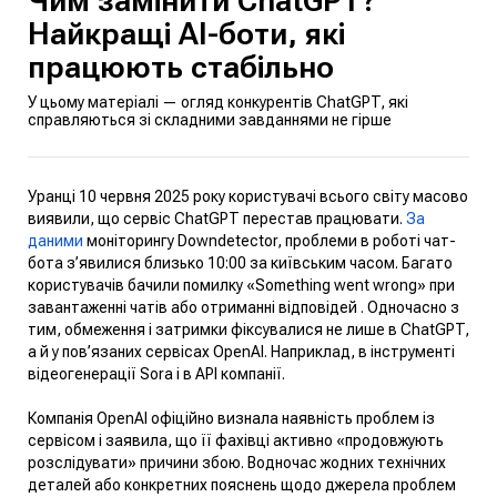
Чим замінити ChatGPT?
Найкращі AI-боти, які
працюють стабільно
У цьому матеріалі — огляд конкурентів ChatGPT, які
справляються зі складними завданнями не гірше
Уранці 10 червня 2025 року користувачі всього світу масово
виявили, що сервіс ChatGPT перестав працювати.
За
даними
моніторингу Downdetector, проблеми в роботі чат-
бота з’явилися близько 10:00 за київським часом. Багато
користувачів бачили помилку «Something went wrong» при
завантаженні чатів або отриманні відповідей . Одночасно з
тим, обмеження і затримки фіксувалися не лише в ChatGPT,
а й у пов’язаних сервісах OpenAI. Наприклад, в інструменті
відеогенерації Sora і в API компанії.
Компанія OpenAI офіційно визнала наявність проблем із
сервісом і заявила, що її фахівці активно «продовжують
розслідувати» причини збою. Водночас жодних технічних
деталей або конкретних пояснень щодо джерела проблем