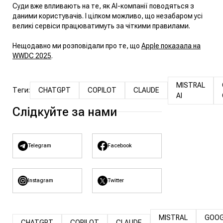
Суди вже впливають на те, як AI-компанії поводяться з
даними користувачів. І цілком можливо, що незабаром усі
великі сервіси працюватимуть за чіткими правилами.
Нещодавно ми розповідали про те, що
Apple показала на
WWDC 2025
.
MISTRAL
Теги:
CHATGPT
COPILOT
CLAUDE
AI
Слідкуйте за нами
Telegram
Facebook
Instagram
Twitter
MISTRAL
GOOG
CHATGPT
COPILOT
CLAUDE