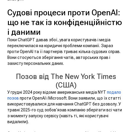
Судові процеси проти OpenAI:
що не так із конфіденційністю
і даними
Поки ChatGPT давав збої, увага користувачів і медіа
переключилася на юридичні проблеми компанії. Зараз
проти OpenAI та її партнерів триває кілька судових справ.
Вони стосуються зберігання чатів, авторських прав і
захисту персональних даних.
Позов від The New York Times
(США)
У грудні 2024 року відоме американське медіа NYT
подало
позов
проти OpenAI і Microsoft. Вони заявили, що їх статті
використовувалися для навчання ChatGPT без дозволу. У
травні 2025-го суд зобов’язав компанію зберігати всі чати
з моменту запуску сервісу (навіть ті, які користувачі
видалили).