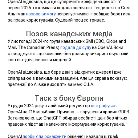
OpenAI відповіла, що це суперечить конфіденційності. У
червні 2025-го компанія подала апеляцію. Гендиректор Сем
Альтман
назвав вимогу
неприпустимою і пообіцяв боротися
за права користувачів. Судовий процес триває.
Позов канадських медіа
У листопаді 2024-го група канадських ЗМІ (CBC, Globe and
Mail, The Canadian Press)
подала до суду
на OpenAI. Вони
стверджують, що компанія без дозволу використовує їхній
контент для навчання моделей.
OpenAI відповіла, що бере дані з відкритих джерел і вже
співпрацює з деякими видавцями. Але ця справа показує:
претензії до AI вже виходять за межі США.
Тиск з боку Європи
У грудні 2024 року італійський регулятор
оштрафував
OpenAI на €15 мільйонів. Причина — порушення правил GDPR.
Встановлено, що ChatGPT збирав особисті дані без чітких
правових підстав і належного інформування користувачів.
OpenAI
пообіцяла оскаржити
рішення і назвала штраф