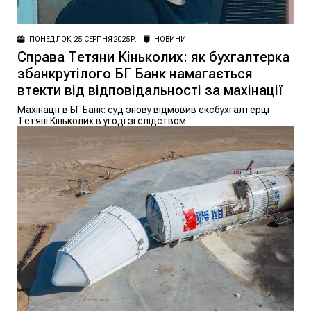
ПОНЕДІЛОК, 25 СЕРПНЯ 2025 Р.
НОВИНИ
Справа Тетяни Кіньколих: як бухгалтерка
збанкрутілого БГ Банк намагається
втекти від відповідальності за махінації
Махінації в БГ Банк: суд знову відмовив ексбухгалтерці
Тетяні Кіньколих в угоді зі слідством