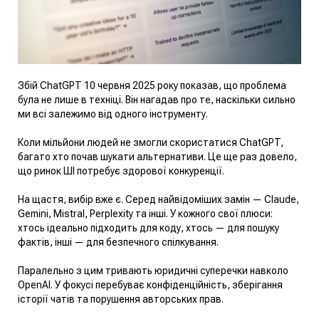
Збій ChatGPT 10 червня 2025 року показав, що проблема
була не лише в техніці. Він нагадав про те, наскільки сильно
ми всі залежимо від одного інструменту.
Коли мільйони людей не змогли скористатися ChatGPT,
багато хто почав шукати альтернативи. Це ще раз довело,
що ринок ШІ потребує здорової конкуренції.
На щастя, вибір вже є. Серед найвідоміших замін — Claude,
Gemini, Mistral, Perplexity та інші. У кожного свої плюси:
хтось ідеально підходить для коду, хтось — для пошуку
фактів, інші — для безпечного спілкування.
Паралельно з цим тривають юридичні суперечки навколо
OpenAI. У фокусі перебуває конфіденційність, зберігання
історії чатів та порушення авторських прав.