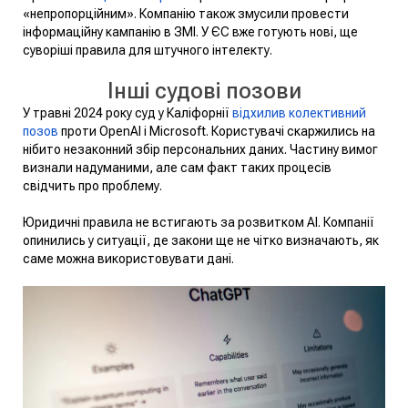
«непропорційним». Компанію також змусили провести
інформаційну кампанію в ЗМІ. У ЄС вже готують нові, ще
суворіші правила для штучного інтелекту.
Інші судові позови
У травні 2024 року суд у Каліфорнії
відхилив колективний
позов
проти OpenAI і Microsoft. Користувачі скаржились на
нібито незаконний збір персональних даних. Частину вимог
визнали надуманими, але сам факт таких процесів
свідчить про проблему.
Юридичні правила не встигають за розвитком AI. Компанії
опинились у ситуації, де закони ще не чітко визначають, як
саме можна використовувати дані.