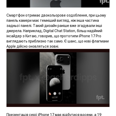
Смартфон отримає двокольорове оздоблення, при цьому
панель камери має темніший вигляд, ніж інша частина
задньої панелі. Такий дизайн раніше вже згадували інші
джерела. Наприклад,
Digital Chat Station
, більш надійний
інсайдер з Китаю, говорив, що прототипи iPhone 17 Pro
виглядають приблизно так само. Є шанс, що нові флагмани
Apple дійсно оновляться зовні.
Презентація серії iPhone 17 має відбутися восени, а 19