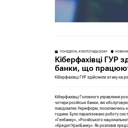
ПОНЕДІЛОК, 4 ЛИСТОПАДА 2024 Р.
НОВИН
Кіберфахівці ГУР з
банки, що працюю
Кіберфахівці ГУР здійснили атаку на р
Кіберфахівці Головного управління ро
чотири російські банки, які обслугову
повідомляє
Укрінформ
, посилаючись н
години. Було паралізовано роботу сис
«Генбанку», «Російського національно
«КредитУралБанку». Як розповів пред