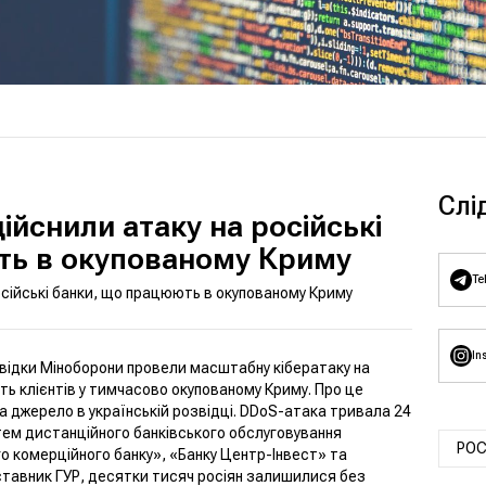
И
Слі
дійснили атаку на російські
ть в окупованому Криму
Te
осійські банки, що працюють в окупованому Криму
In
звідки Міноборони провели масштабну кібератаку на
ють клієнтів у тимчасово окупованому Криму. Про це
а джерело в українській розвідці. DDoS-атака тривала 24
тем дистанційного банківського обслуговування
РОС
го комерційного банку», «Банку Центр-Інвест» та
ставник ГУР, десятки тисяч росіян залишилися без