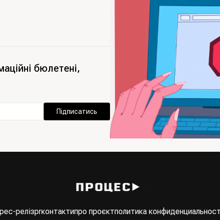
маційні бюлетені,
Підписатись
рес-реліз
pr
контакти
про проєкт
политика конфиденциальнос