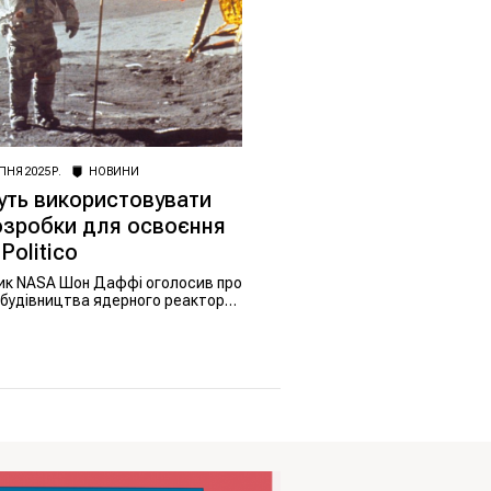
ПНЯ 2025 Р.
НОВИНИ
ть використовувати
озробки для освоєння
Politico
ник NASA Шон Даффі оголосив про
 будівництва ядерного реактора
 плани замінити МКС, щоб
А в новій космічній гонці.