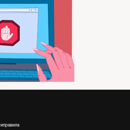
ти
правила