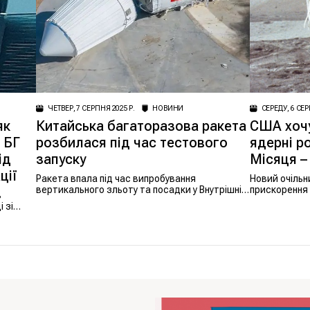
ЧЕТВЕР, 7 СЕРПНЯ 2025 Р.
НОВИНИ
СЕРЕДУ, 6 СЕР
як
Китайська багаторазова ракета
США хочу
 БГ
розбилася під час тестового
ядерні р
ід
запуску
Місяця – 
ції
Ракета впала під час випробування
Новий очіль
вертикального зльоту та посадки у Внутрішній
прискорення
в
Монголії.
на Місяці та
 зі
утвердити СШ