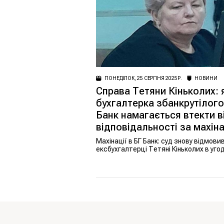
ПОНЕДІЛОК, 25 СЕРПНЯ 2025 Р.
НОВИНИ
Справа Тетяни Кіньколих: 
бухгалтерка збанкрутілого
Банк намагається втекти в
відповідальності за махіна
Махінації в БГ Банк: суд знову відмови
ексбухгалтерці Тетяні Кіньколих в угоді
слідством