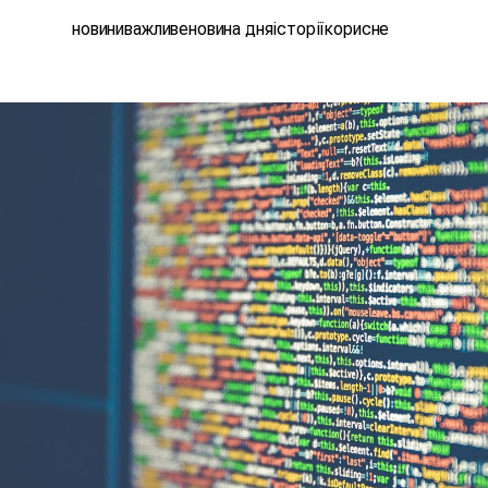
новини
важливе
новина дня
історії
корисне