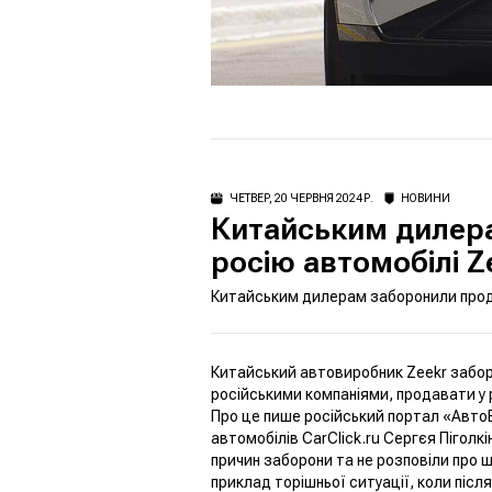
ЧЕТВЕР, 20 ЧЕРВНЯ 2024 Р.
НОВИНИ
Китайським дилер
росію автомобілі Z
Китайським дилерам заборонили прода
Китайський автовиробник Zeekr забор
російськими компаніями, продавати у р
Про це пише російський портал «
Авто
автомобілів CarClick.ru Сергєя Піголк
причин заборони та не розповіли про шт
приклад торішньої ситуації, коли післ