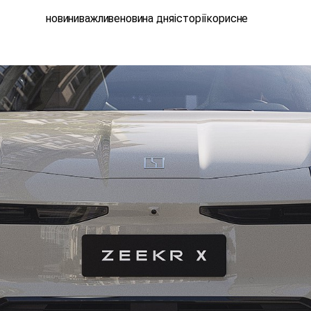
новини
важливе
новина дня
історії
корисне