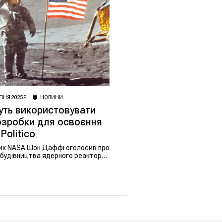
ПНЯ 2025 Р.
НОВИНИ
ть використовувати
озробки для освоєння
Politico
ник NASA Шон Даффі оголосив про
 будівництва ядерного реактора
 плани замінити МКС, щоб
А в новій космічній гонці.