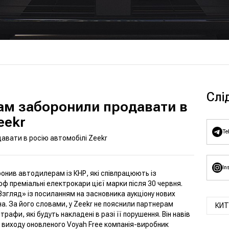
Слі
ам заборонили продавати в
eekr
Te
вати в росію автомобілі Zeekr
In
онив автодилерам із КНР, які співпрацюють із
ф преміальні електрокари цієї марки після 30 червня.
Взгляд
» із посиланням на засновника аукціону нових
іна. За його словами, у Zeekr не пояснили партнерам
КИТ
рафи, які будуть накладені в разі її порушення. Він навів
я виходу оновленого Voyah Free компанія-виробник