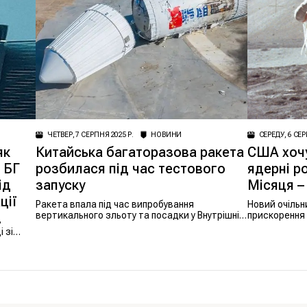
ЧЕТВЕР, 7 СЕРПНЯ 2025 Р.
НОВИНИ
СЕРЕДУ, 6 СЕР
як
Китайська багаторазова ракета
США хочу
 БГ
розбилася під час тестового
ядерні р
ід
запуску
Місяця – 
ції
Ракета впала під час випробування
Новий очіль
вертикального зльоту та посадки у Внутрішній
прискорення
в
Монголії.
на Місяці та
 зі
утвердити СШ