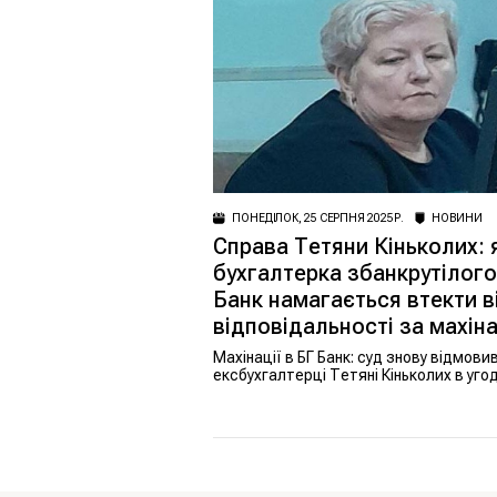
ПОНЕДІЛОК, 25 СЕРПНЯ 2025 Р.
НОВИНИ
Справа Тетяни Кіньколих: 
бухгалтерка збанкрутілого
Банк намагається втекти в
відповідальності за махіна
Махінації в БГ Банк: суд знову відмови
ексбухгалтерці Тетяні Кіньколих в угоді
слідством