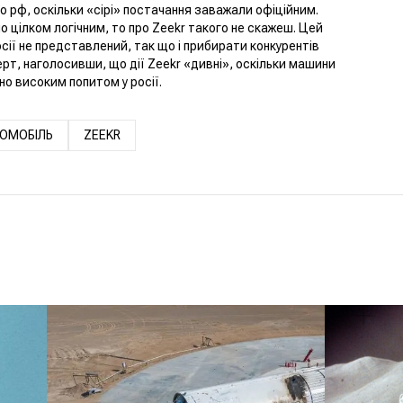
 рф, оскільки «сірі» постачання заважали офіційним.
о цілком логічним, то про Zeekr такого не скажеш. Цей
сії не представлений, так що і прибирати конкурентів
ерт, наголосивши, що дії Zeekr «дивні», оскільки машини
о високим попитом у росії.
ОМОБІЛЬ
ZEEKR