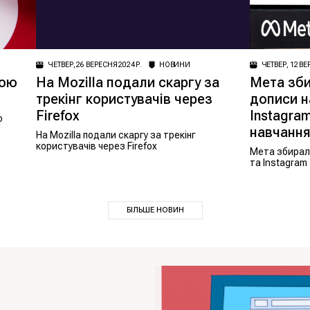
ЧЕТВЕР, 26 ВЕРЕСНЯ 2024 Р.
НОВИНИ
ЧЕТВЕР, 12 ВЕ
гою
На Mozilla подали скаргу за
Мета зби
трекінг користувачів через
дописи н
Firefox
Instagra
о
навчання
На Mozilla подали скаргу за трекінг
користувачів через Firefox
Мета збирала
та Instagram
штучного інт
БІЛЬШЕ НОВИН