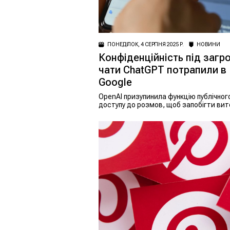
ПОНЕДІЛОК, 4 СЕРПНЯ 2025 Р.
НОВИНИ
Конфіденційність під загр
чати ChatGPT потрапили в
Google
OpenAI призупинила функцію публічног
доступу до розмов, щоб запобігти вит
даних