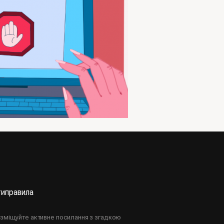
ти
правила
озміщуйте активне посилання з згадкою