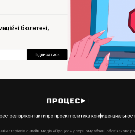
маційні бюлетені,
Підписатись
рес-реліз
pr
контакти
про проєкт
политика конфиденциальнос
анні матеріалів онлайн-медіа «Процес» у першому абзаці обов’язково р