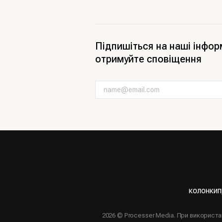
Підпишіться на наші інфор
отримуйте сповіщення
колонки
п
2026 © Processer Media. При використ