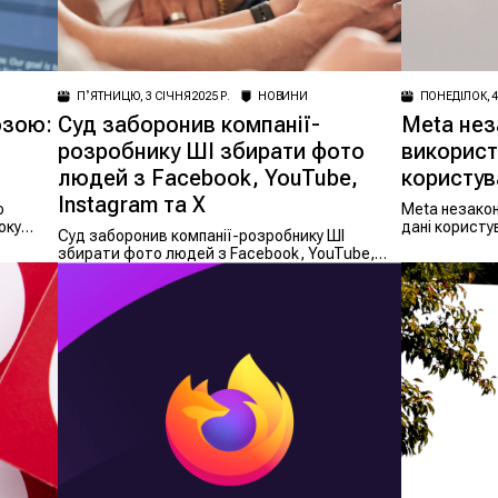
ПʼЯТНИЦЮ, 3 СІЧНЯ 2025 Р.
НОВИНИ
ПОНЕДІЛОК, 4
озою:
Суд заборонив компанії-
Meta нез
розробнику ШІ збирати фото
використ
людей з Facebook, YouTube,
користув
Instagram та X
о
Meta незакон
оку
дані користув
Суд заборонив компанії-розробнику ШІ
збирати фото людей з Facebook, YouTube,
Instagram та X