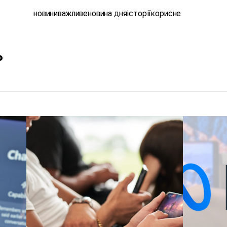
новини
важливе
новина дня
історії
корисне
ь