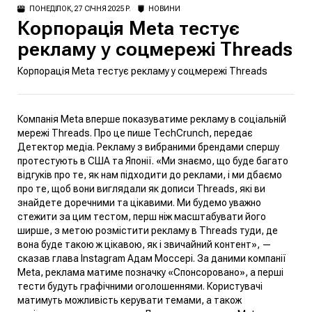
ПОНЕДІЛОК, 27 СІЧНЯ 2025 Р.
НОВИНИ
Корпорація Meta тестує
рекламу у соцмережі Threads
Корпорація Meta тестує рекламу у соцмережі Threads
Компанія Meta вперше показуватиме рекламу в соціальній
мережі Threads. Про це пише
TechCrunch,
передає
Детектор медіа. Рекламу з вибраними брендами спершу
протестують в США та Японії.
«Ми знаємо, що буде багато
відгуків про те, як нам підходити до реклами, і ми дбаємо
про те, щоб вони виглядали як дописи Threads, які ви
знайдете доречними та цікавими. Ми будемо уважно
стежити за цим тестом, перш ніж масштабувати його
ширше, з метою розмістити рекламу в Threads туди, де
вона буде такою ж цікавою, як і звичайний контент»,
—
сказав глава Instagram Адам Моссері. За даними компанії
Meta, реклама матиме позначку «Спонсоровано», а перші
тести будуть графічними оголошеннями. Користувачі
матимуть можливість керувати темами, а також