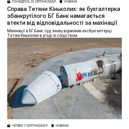
ПОНЕДІЛОК, 25 СЕРПНЯ 2025 Р.
НОВИНИ
Справа Тетяни Кіньколих: як бухгалтерка
збанкрутілого БГ Банк намагається
втекти від відповідальності за махінації
Махінації в БГ Банк: суд знову відмовив ексбухгалтерці
Тетяні Кіньколих в угоді зі слідством
ЧЕТВЕР, 7 СЕРПНЯ 2025 Р.
НОВИНИ