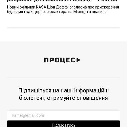
Новий очільник NASA Шон Даффі оголосив про прискорення
будівництва ядерного реактора на Місяці та плани
замінити МКС, щоб утвердити США в новій космічній гонці.
Підпишіться на наші інформаційні
бюлетені, отримуйте сповіщення
Підписатись