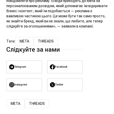
повідомляти про рекламу.
«Люди приходять до Meta за
персоналізованим досвідом, який допомагає їм відкривати
бізнес і контент, який їм подобається — реклама є
важливою частиною цього. Це може бути так само просто,
як знайти бренд, який ви не знали, що любите, але тепер
слідкуйте за оголошеннями»
, — заявили в компанії.
Теги:
META
THREADS
Слідкуйте за нами
Telegram
Facebook
Instagram
Twitter
META
THREADS