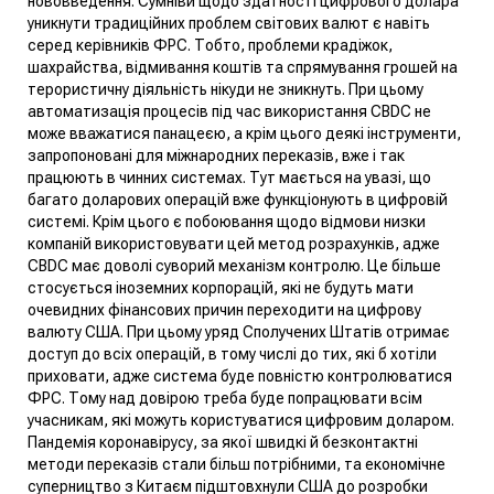
нововведення.
Сумніви щодо здатності цифрового долара
уникнути традиційних проблем світових валют є навіть
серед керівників ФРС. Тобто, проблеми крадіжок,
шахрайства, відмивання коштів та спрямування грошей на
терористичну діяльність нікуди не зникнуть. При цьому
автоматизація процесів під час використання CBDC не
може вважатися панацеєю, а крім цього деякі інструменти,
запропоновані для міжнародних переказів, вже і так
працюють в чинних системах. Тут мається на увазі, що
багато доларових операцій вже функціонують в цифровій
системі.
Крім цього є побоювання щодо відмови низки
компаній використовувати цей метод розрахунків, адже
CBDC має доволі суворий механізм контролю. Це більше
стосується іноземних корпорацій, які не будуть мати
очевидних фінансових причин переходити на цифрову
валюту США. При цьому уряд Сполучених Штатів отримає
доступ до всіх операцій, в тому числі до тих, які б хотіли
приховати, адже система буде повністю контролюватися
ФРС. Тому над довірою треба буде попрацювати всім
учасникам, які можуть користуватися цифровим доларом.
Пандемія коронавірусу, за якої швидкі й безконтактні
методи переказів стали більш потрібними, та економічне
суперництво з Китаєм підштовхнули США до розробки