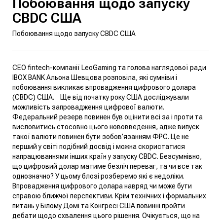
Побоювання щодо запуску
CBDC США
Побоювання щодо запуску CBDC США
CEO fintech-компанії LeoGaming та голова наглядової ради
IBOX BANK Альона Шевцова розповіла, які сумніви і
побоювання викликає впровадження цифрового долара
(CBDC) США.
Ще від початку року США досліджували
можливість запровадження цифрової валюти.
Федеральний резерв повинен був оцінити всі за і проти та
висловитись стосовно цього нововведення, адже випуск
такої валюти повинен бути зобов’язанням ФРС. Це не
перший у світі подібний досвід і можна скористатися
напрацюваннями інших країн у запуску CBDC. Безсумнівно,
що цифровий долар матиме безліч переваг, та чи все так
однозначно? У цьому блозі розберемо які є недоліки.
Впровадження цифрового долара навряд чи може бути
справою ближчої перспективи. Крім технічних і формальних
питань у Білому Домі та Конгресі США повинні пройти
дебати щодо схвалення цього рішення. Очікується, що на