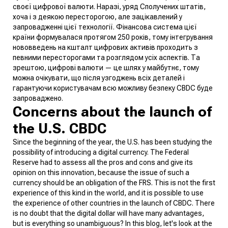
своєї цифрової валюти. Наразі, уряд Сполучених штатів,
хоча і з деякою пересторогою, але зацікавлений у
запровадженні цієї технології. Фінансова система цієї
країни формувалася протягом 250 років, тому інтегрування
нововведень на кшталт цифрових активів проходить з
певними пересторогами та розглядом усіх аспектів. Та
зрештою, цифрові валюти — це шлях у майбутнє, тому
можна очікувати, що після узгоджень всіх деталей і
гарантуючи користувачам всю можливу безпеку CBDC буде
запроваджено.
Concerns about the launch of
the U.S. CBDC
Since the beginning of the year, the U.S. has been studying the
possibility of introducing a digital currency. The Federal
Reserve had to assess all the pros and cons and give its
opinion on this innovation, because the issue of such a
currency should be an obligation of the FRS. This is not the first
experience of this kind in the world, and it is possible to use
the experience of other countries in the launch of CBDC. There
is no doubt that the digital dollar will have many advantages,
but is everything so unambiguous? In this blog, let's look at the