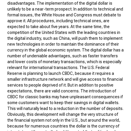
disadvantages.
The implementation of the digital dollar is
unlikely to be a near-term prospect. In addition to technical and
formal issues, the White House and Congress must debate to
approve it. All procedures, including technical ones, are
expected to take
about
five years. At the same time, the
competition of the United States with the leading countries in
the digital industry, such as China, will push them to implement
new technologies in order to maintain the dominance of their
currency in the global economic system.
The digital dollar has a
number of undeniable advantages, such as faster transfers
and lower costs of monetary transactions, which is especially
relevant for international transactions. The U.S. Federal
Reserve is planning to launch CBDC, because it requires a
smaller infrastructure network and will give access to financial
services to people deprived of it. But in addition to positive
expectations, there are valid concerns.
The introduction of
CBDC for classic banks may have unpleasant consequences if
some customers want to keep their savings in digital wallets.
This will naturally lead to a reduction in the number of deposits.
Obviously, this development will change the very structure of
the financial system not only in the U.S., but around the world,
because for numerous countries the dollar is the currency of