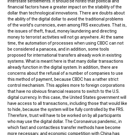
interstate settlements. It should be noted that political and
financial factors have a greater impact on the stability of the
dollar than technological innovations.
There are doubts about
the ability of the digital dollar to avoid the traditional problems
of the world's currencies, even among FRS executives. That is,
the issues of theft, fraud, money laundering and directing
money to terrorist activities will not go anywhere. At the same
time, the automation of processes when using CBDC can not
be considered a panacea, and in addition, some tools
proposed for international transfers already work in existing
systems. What is meant here is that many dollar transactions
already function in the digital system.
In addition, there are
concerns about the refusal of a number of companies to use
this method of payment, because CBDC has a rather strict
control mechanism. This applies more to foreign corporations
that have no obvious financial reasons to switch to the U.S.
digital currency. In this case, the United States government will
have access to all transactions, including those that would like
to hide, because the system will be fully controlled by the FRS.
Therefore, trust will have to be worked on by all participants
who may use the digital dollar.
The Coronavirus pandemic, in
which fast and contactless transfer methods have become
more necessary, and economic competition with China has