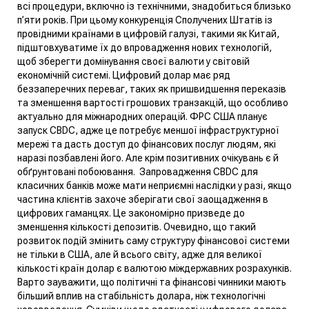
всі процедури, включно із технічними, знадобиться
близько
п’яти років. При цьому конкуренція Сполучених Штатів із
провідними країнами в цифровій галузі, такими як Китай,
підштовхуватиме їх до впровадження нових технологій,
щоб зберегти домінування своєї валюти у світовій
економічній системі.
Цифровий долар має ряд
беззаперечних переваг, таких як пришвидшення переказів
та зменшення вартості грошових транзакцій, що особливо
актуально для міжнародних операцій. ФРС США планує
запуск CBDC, адже це потребує меншої інфраструктурної
мережі та дасть доступ до фінансових послуг людям, які
наразі позбавлені його. Але крім позитивних очікувань є й
обґрунтовані побоювання.
Запровадження CBDC для
класичних банків може мати неприємні наслідки у разі, якщо
частина клієнтів захоче зберігати свої заощадження в
цифрових гаманцях. Це закономірно призведе до
зменшення кількості депозитів. Очевидно, що такий
розвиток подій змінить саму структуру фінансової системи
не тільки в США, але й всього світу, адже для великої
кількості країн долар є валютою міждержавних розрахунків.
Варто зауважити, що політичні та фінансові чинники мають
більший вплив на стабільність долара, ніж технологічні