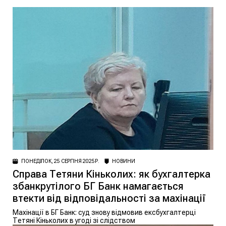
ПОНЕДІЛОК, 25 СЕРПНЯ 2025 Р.
НОВИНИ
Справа Тетяни Кіньколих: як бухгалтерка
збанкрутілого БГ Банк намагається
втекти від відповідальності за махінації
Махінації в БГ Банк: суд знову відмовив ексбухгалтерці
Тетяні Кіньколих в угоді зі слідством