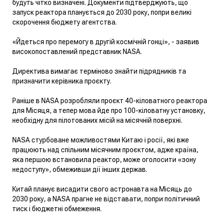
будуть чітко визначені. Документи підтверджують, що
запуск реактора планується до 2030 року, попри великі
скорочення бюджету агентства.
«Йдеться про перемогу в другій космічній гонці»
, - заявив
високопоставлений представник NASA.
Директива вимагає терміново знайти підрядників та
призначити керівника проєкту.
Раніше в NASA розробляли проєкт 40-кіловатного реактора
для Місяця, а тепер мова йде про 100-кіловатну установку,
необхідну для пілотованих місій на місячній поверхні.
NASA стурбоване можливостями Китаю і росії, які вже
працюють над спільним місячним проєктом, адже країна,
яка першою встановила реактор, може оголосити «зону
недоступу», обмеживши дії інших держав.
Китай планує висадити свого астронавта на Місяць до
2030 року, а NASA прагне не відставати, попри політичний
тиск і бюджетні обмеження.