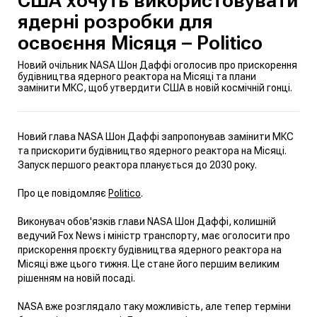
США хочуть використовувати
ядерні розробки для
освоєння Місяця – Politico
Новий очільник NASA Шон Даффі оголосив про прискорення
будівництва ядерного реактора на Місяці та плани
замінити МКС, щоб утвердити США в новій космічній гонці.
Новий глава NASA Шон Даффі запропонував замінити МКС
та прискорити будівництво ядерного реактора на Місяці.
Запуск першого реактора планується до 2030 року.
Про це повідомляє
Politico
.
Виконувач обов'язків глави NASA Шон Даффі, колишній
ведучий Fox News і міністр транспорту, має оголосити про
прискорення проєкту будівництва ядерного реактора на
Місяці вже цього тижня. Це стане його першим великим
рішенням на новій посаді.
NASA вже розглядало таку можливість, але тепер терміни