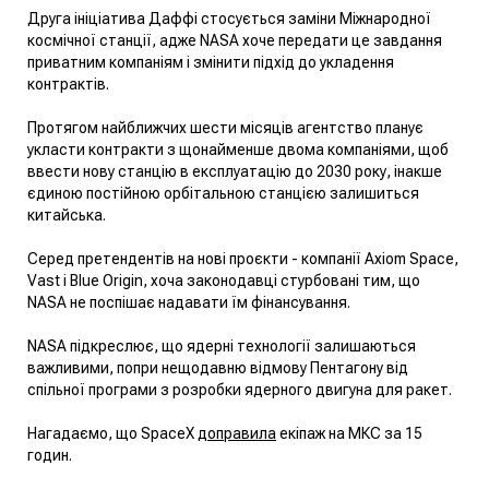
Друга ініціатива Даффі стосується заміни Міжнародної
космічної станції, адже NASA хоче передати це завдання
приватним компаніям і змінити підхід до укладення
контрактів.
Протягом найближчих шести місяців агентство планує
укласти контракти з щонайменше двома компаніями, щоб
ввести нову станцію в експлуатацію до 2030 року, інакше
єдиною постійною орбітальною станцією залишиться
китайська.
Серед претендентів на нові проєкти - компанії Axiom Space,
Vast і Blue Origin, хоча законодавці стурбовані тим, що
NASA не поспішає надавати їм фінансування.
NASA підкреслює, що ядерні технології залишаються
важливими, попри нещодавню відмову Пентагону від
спільної програми з розробки ядерного двигуна для ракет.
Нагадаємо, що SpaceX
доправила
екіпаж на МКС за 15
годин.