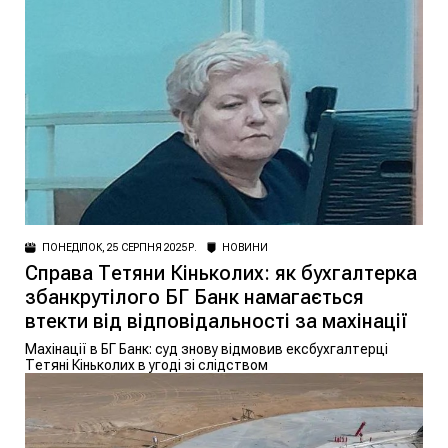
ПОНЕДІЛОК, 25 СЕРПНЯ 2025 Р.
НОВИНИ
Справа Тетяни Кіньколих: як бухгалтерка
збанкрутілого БГ Банк намагається
втекти від відповідальності за махінації
Махінації в БГ Банк: суд знову відмовив ексбухгалтерці
Тетяні Кіньколих в угоді зі слідством