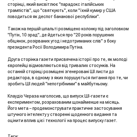
сторінці, який висвітлює "парадокс італійських
трампістів", що "святкують", коли "їхній кумир у США
поводиться як деспот бананової республіки".
Також на першій шпальті розміщено колонку під заголовком
"Путін, 10 зрад", де йдеться про "20 років порушених
обіцянок, розірваних угод і недотриманих слів" з боку
президента Росії Володимира Путіна.
Друга сторінка газети присвячена історії про те, як молоді
європейці відмовляються від тривалих стосунків. На
останній сторінці розміщені згенеровані ШІ листи до
редактора, в одному з яких порушується питання про те, чи
зробить ШІ людей "непотрібними" в майбутньому.
Клаудіо Чераза наголосив, що випуск ШІ-газети є
експериментом, розрахованим щонайменше на місяць.
Його мета – продемонструвати практичне застосування
штучного інтелекту у створенні щоденного видання та
оцінити вплив цієї технології на процес випуску газет.
Теги: