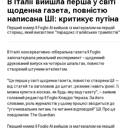
В Італії вийшла перша у світі
щоденна газета, повністю
написана ШІ: критикує путіна
Перший номер Il Foglio AI вийшов із матеріалом на першій
сторінці, який висвітлює "парадокс італійських трампістів"
В Італії консервативно-ліберальна газета Il Foglio
започаткувала унікальний експеримент – щоденний
друкований випуск на чотирьох шпальтах, повністю
створений штучним інтелектом.
"Це перша у світі щоденна газета, повністю створена ШІ —
від статей та заголовків до цитат, резюме і навіть іронії. Її
можна купити в кіосках, як будь-яку іншу газету", – заявив
головний редактор Il Foglio Клаудіо Чераза. За його
словами, роль журналістів у цьому процесі зводиться до
"уточнювальних питань та читання відповідей" ШІ. Про це
повідомляє
The Guardian.
Перший номер Il Foglio AI вийшов із матеріалом на першій