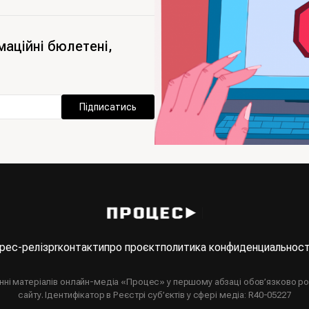
маційні бюлетені,
Підписатись
рес-реліз
pr
контакти
про проєкт
политика конфиденциальнос
анні матеріалів онлайн-медіа «Процес» у першому абзаці обов’язково р
сайту. Ідентифікатор в Реєстрі суб’єктів у сфері медіа: R40-05227