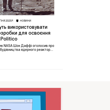
ПНЯ 2025 Р.
НОВИНИ
ть використовувати
озробки для освоєння
Politico
ник NASA Шон Даффі оголосив про
 будівництва ядерного реактора
 плани замінити МКС, щоб
А в новій космічній гонці.