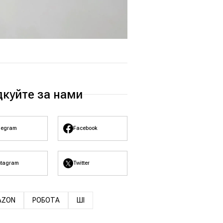
дкуйте за нами
legram
Facebook
stagram
Twitter
AZON
РОБОТА
ШІ