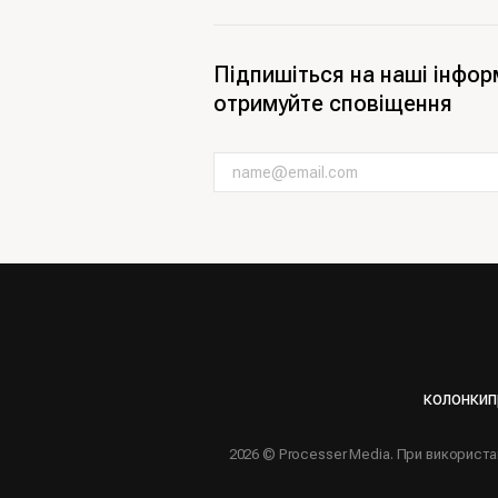
Підпишіться на наші інфор
отримуйте сповіщення
колонки
п
2026 © Processer Media. При використ