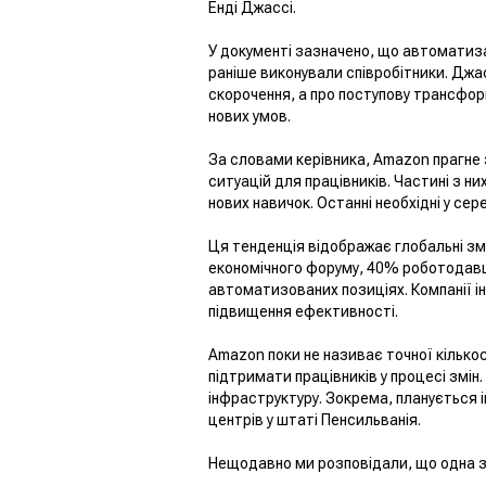
Енді Джассі.
У документі зазначено, що автоматиза
раніше виконували співробітники. Джас
скорочення, а про поступову трансфо
нових умов.
За словами керівника, Amazon прагне 
ситуацій для працівників. Частині з н
нових навичок. Останні необхідні у се
Ця тенденція відображає глобальні змі
економічного форуму, 40% роботодавці
автоматизованих позиціях. Компанії і
підвищення ефективності.
Amazon поки не називає точної кількос
підтримати працівників у процесі змі
інфраструктуру. Зокрема, планується
центрів у штаті Пенсильванія.
Нещодавно ми розповідали, що одна 