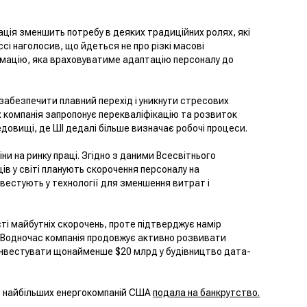
ція зменшить потребу в деяких традиційних ролях, які
сі наголосив, що йдеться не про різкі масові
рмацію, яка враховуватиме адаптацію персоналу до
забезпечити плавний перехід і уникнути стресових
их компанія запропонує перекваліфікацію та розвиток
редовищі, де ШІ дедалі більше визначає робочі процеси.
ни на ринку праці. Згідно з даними Всесвітнього
в у світі планують скорочення персоналу на
нвестують у технології для зменшення витрат і
ті майбутніх скорочень, проте підтверджує намір
н. Водночас компанія продовжує активно розвивати
 інвестувати щонайменше $20 млрд у будівництво дата-
з найбільших енергокомпаній США
подала на банкрутство
.