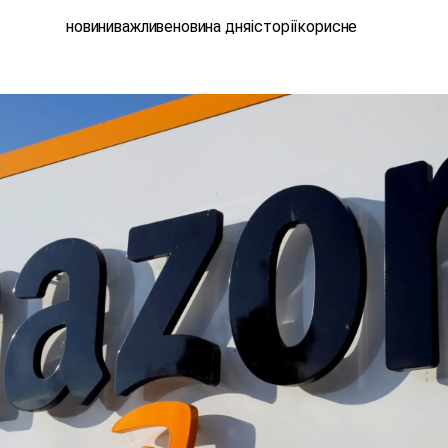
новини
важливе
новина дня
історії
корисне