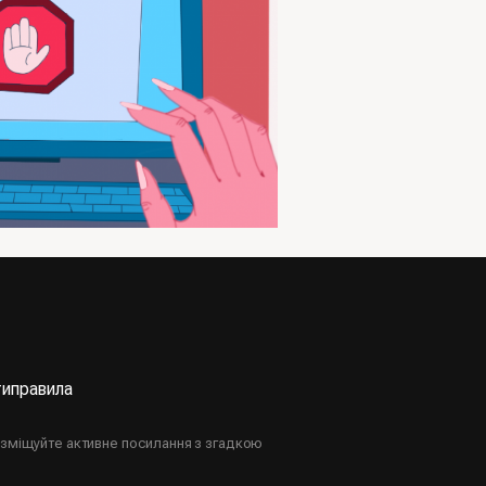
ти
правила
озміщуйте активне посилання з згадкою