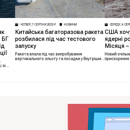
ЧЕТВЕР, 7 СЕРПНЯ 2025 Р.
НОВИНИ
СЕРЕДУ, 6 СЕР
як
Китайська багаторазова ракета
США хочу
 БГ
розбилася під час тестового
ядерні р
ід
запуску
Місяця – 
ції
Ракета впала під час випробування
Новий очіль
вертикального зльоту та посадки у Внутрішній
прискорення
в
Монголії.
на Місяці та
 зі
утвердити СШ