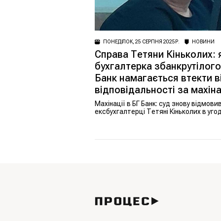
ПОНЕДІЛОК, 25 СЕРПНЯ 2025 Р.
НОВИНИ
Справа Тетяни Кіньколих: 
бухгалтерка збанкрутілого
Банк намагається втекти в
відповідальності за махіна
Махінації в БГ Банк: суд знову відмови
ексбухгалтерці Тетяні Кіньколих в угоді
слідством