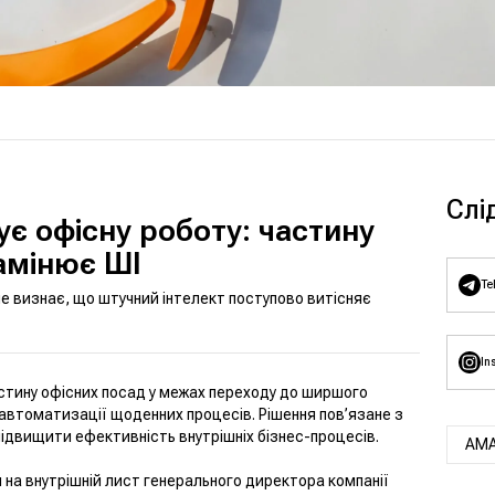
Слі
є офісну роботу: частину
амінює ШІ
Te
але визнає, що штучний інтелект поступово витісняє
In
стину офісних посад у межах переходу до ширшого
автоматизації щоденних процесів. Рішення пов’язане з
ідвищити ефективність внутрішніх бізнес-процесів.
AM
на внутрішній лист генерального директора компанії